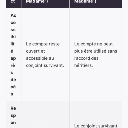
ct
Madame”)
Madame”)
Ac
ce
ss
ibi
lit
Le compte reste
Le compte ne peut
é
ouvert et
plus être utilisé sans
ap
accessible au
l’accord des
rè
conjoint survivant.
héritiers.
s
dé
cè
s
Re
sp
on
Le conjoint survivant