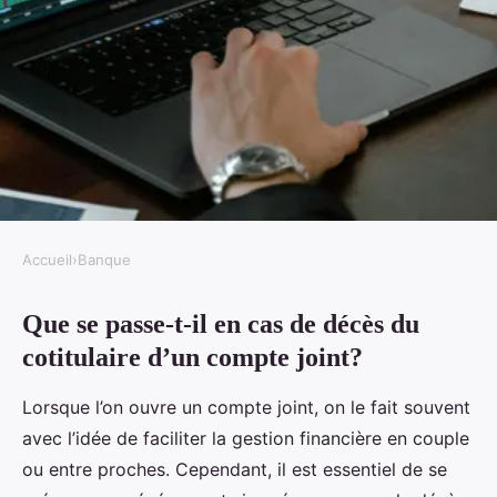
Accueil
›
Banque
BANQUE
Que se passe-t-il en cas de décès du
Que se passe-t-il en cas de décès
cotitulaire d’un compte joint?
du cotitulaire d'un compte joint
?
Lorsque l’on ouvre un compte joint, on le fait souvent
avec l’idée de faciliter la gestion financière en couple
Anna
•
7 novembre 2024
•
6 min de lecture
ou entre proches. Cependant, il est essentiel de se