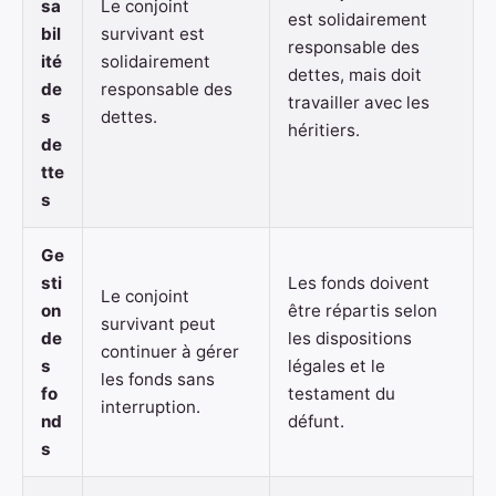
sa
Le conjoint
est solidairement
bil
survivant est
responsable des
ité
solidairement
dettes, mais doit
de
responsable des
travailler avec les
s
dettes.
héritiers.
de
tte
s
Ge
sti
Les fonds doivent
Le conjoint
on
être répartis selon
survivant peut
de
les dispositions
continuer à gérer
s
légales et le
les fonds sans
fo
testament du
interruption.
nd
défunt.
s